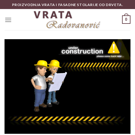
Skip
PROIZVODNJA VRATA I FASADNE STOLARIJE OD DRVETA.
to
content
0