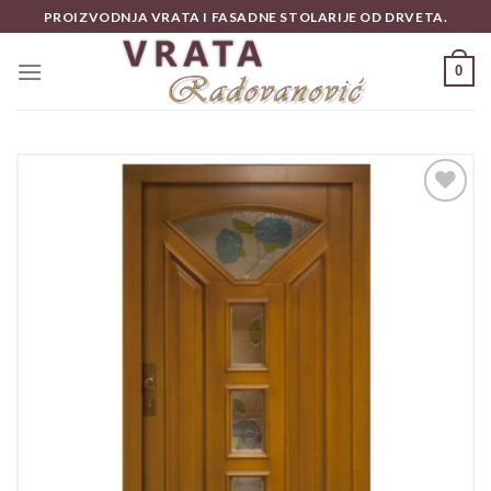
Skip
PROIZVODNJA VRATA I FASADNE STOLARIJE OD DRVETA.
to
content
0
Add to
wishlist