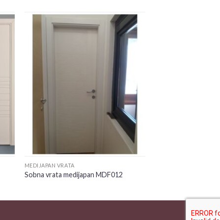
 to
Add to
ist
wishlist
MEDIJAPAN VRATA
Sobna vrata medijapan MDF012