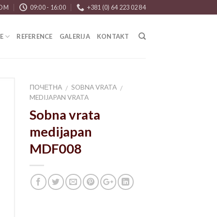
COM
09:00 - 16:00
+381 (0) 64 223 02 84
E
REFERENCE
GALERIJA
KONTAKT
ПОЧЕТНА
SOBNA VRATA
/
/
MEDIJAPAN VRATA
Sobna vrata
to
medijapan
ist
MDF008