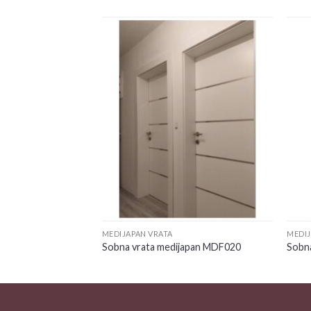
Add to
Add to
wishlist
wishlist
MEDIJAPAN VRATA
MEDIJ
japan MDF009
Sobna vrata medijapan MDF020
Sobn