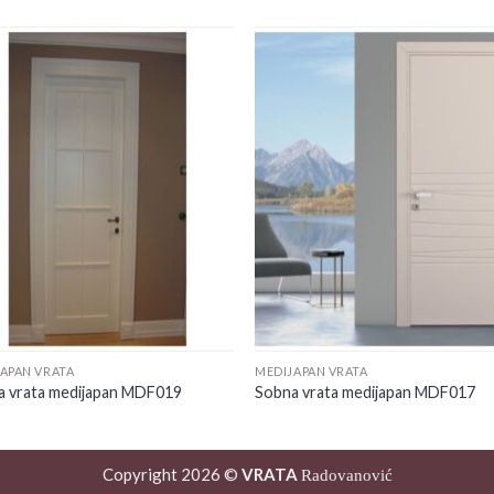
Add to
Add
wishlist
wishl
APAN VRATA
MEDIJAPAN VRATA
a vrata medijapan MDF019
Sobna vrata medijapan MDF017
Copyright 2026 ©
VRATA
Radovanović