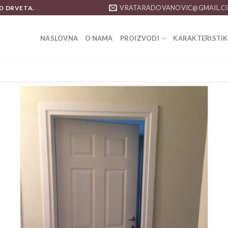
VRATARADOVANOVIC@GMAIL.
D DRVETA.
NASLOVNA
O NAMA
PROIZVODI
KARAKTERISTIK
Add 
wishl