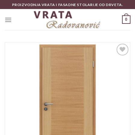
Skip
PROIZVODNJA VRATA I FASADNE STOLARIJE OD DRVETA.
to
content
0
Add to
wishlist