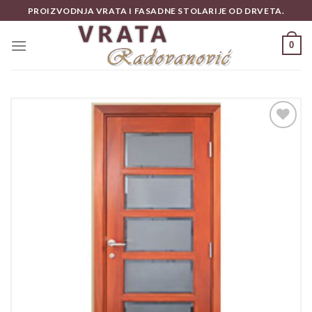
Skip
PROIZVODNJA VRATA I FASADNE STOLARIJE OD DRVETA.
to
content
0
Add to
wishlist