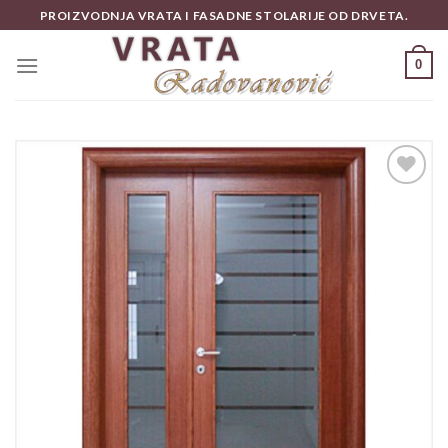
Skip
PROIZVODNJA VRATA I FASADNE STOLARIJE OD DRVETA.
to
content
0
Add to
wishlist