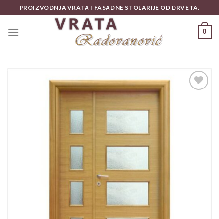
Skip
PROIZVODNJA VRATA I FASADNE STOLARIJE OD DRVETA.
to
content
0
Add to
wishlist