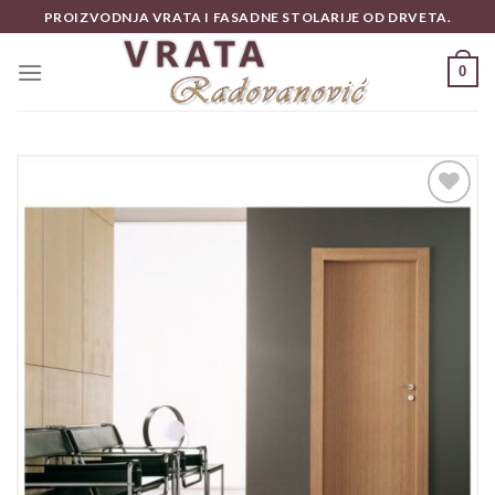
Skip
PROIZVODNJA VRATA I FASADNE STOLARIJE OD DRVETA.
to
content
0
Add to
wishlist